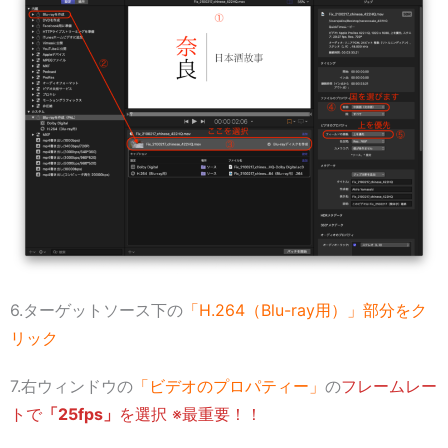
6.ターゲットソース下の
「H.264（Blu-ray用）」部分をク
リック
7.右ウィンドウの
「ビデオのプロパティー」
の
フレームレー
トで
「25fps」
を選択 ※最重要！！