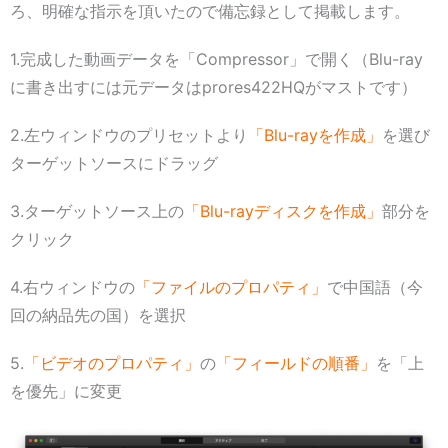
ろ、明確な指示を頂いたので備忘録として掲載します。
1.完成した動画データを「Compressor」で開く（Blu-ray
に書き出すには元データはprores422HQがマストです）
2.左ウィンドウのプリセットより
「Blu-rayを作成」
を選び
ターゲットソースにドラッグ
3.ターゲットソース上の
「Blu-rayディスクを作成」
部分を
クリック
4.右ウィンドウの
「ファイルのプロパティ」
で中国語（今
回の納品先の国）を選択
5.
「ビデオのプロパティ」
の
「フィールドの順番」
を「上
を優先」に変更