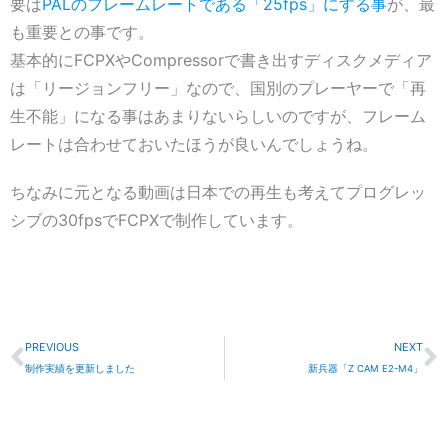
要は
PALのフレームレートである「25fps」にする事
が、最
も重要との事です。
基本的にFCPXやCompressorで書き出すディスクメディア
は「リージョンフリー」なので、国別のプレーヤーで「再
生不能」になる事はあまりないらしいのですが、フレーム
レートは合わせておいたほうが良いんでしょうね。
ちなみに元となる動画は日本での再生も考えてプログレッ
シブの30fpsでFCPXで制作しています。
Prev
N
PREVIOUS
NEXT
制作実績を更新しました
新兵器「Z CAM E2-M4」