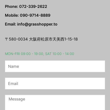
Phone: 072-339-2622
Mobile: 090-9714-8889
Email: info@grasshopper.to
〒580-0034 大阪府松原市天美西1-15-18
MON-FRI 09:00 - 19:00, SAT 10:00 - 14:00
Name
Email
Message