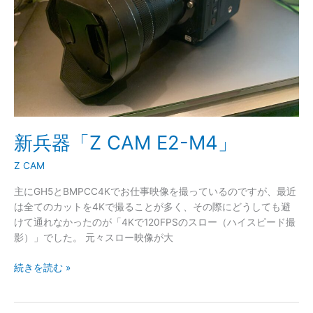
M4」
新兵器「Z CAM E2-M4」
Z CAM
主にGH5とBMPCC4Kでお仕事映像を撮っているのですが、最近
は全てのカットを4Kで撮ることが多く、その際にどうしても避
けて通れなかったのが「4Kで120FPSのスロー（ハイスピード撮
影）」でした。 元々スロー映像が大
続きを読む »