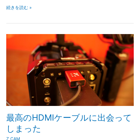
続きを読む »
最
高
の
HDMI
ケ
ー
ブ
ル
に
出
会
っ
最高のHDMIケーブルに出会って
て
しまった
し
ま
Z CAM