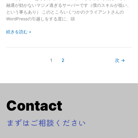
WordPress
融通が効かないマジメ過ぎるサーバーです（僕のスキルが低い、
の
という事もあり） このところいくつかのクライアントさんの
「ア
WordPressの引越しをする度に、頭
ッ
プ
続きを読む »
ロ
ー
ド
サ
1
2
次
→
イ
ズ
2MB」
の
壁
を
Contact
超
え
る
まずはご相談ください
方
法