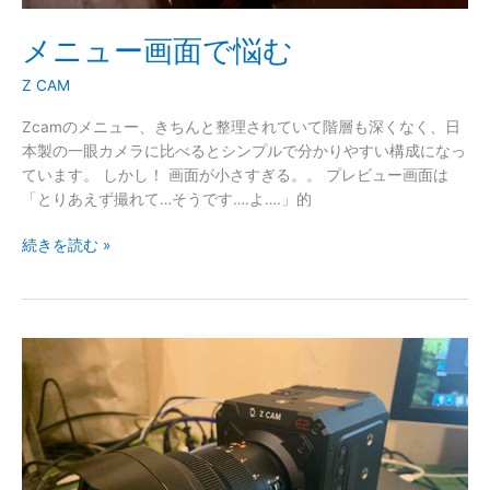
メニュー画面で悩む
Z CAM
Zcamのメニュー、きちんと整理されていて階層も深くなく、日
本製の一眼カメラに比べるとシンプルで分かりやすい構成になっ
ています。 しかし！ 画面が小さすぎる。。 プレビュー画面は
「とりあえず撮れて…そうです….よ….」的
続きを読む »
新
兵
器
「Z
CAM
E2-