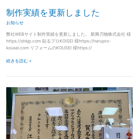
制作実績を更新しました
制
作
お知らせ
実
績
弊社WEBサイト制作実績を更新しました。 新興刃物株式会社 様
を
https://shkjp.com 貼るプロKOISEI 様https://harupro-
更
kousei.com リフォームのKOUSEI 様https://
新
し
続きを読む »
ま
し
た
弊
社
制
作
の
WEB
サ
イ