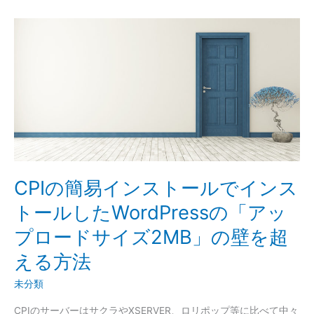
CPI
の
簡
易
イ
ン
ス
ト
ー
ル
で
CPIの簡易インストールでインス
イ
トールしたWordPressの「アッ
ン
ス
プロードサイズ2MB」の壁を超
ト
える方法
ー
ル
未分類
し
た
CPIのサーバーはサクラやXSERVER、ロリポップ等に比べて中々