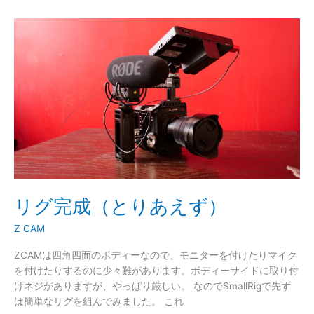
る
リ
の
グ
に
完
再
成
生
（と
し
り
て
あ
も
え
音
ず）
が
鳴
ら
な
リグ完成（とりあえず）
い
と
Z CAM
い
ZCAMは四角四面のボディーなので、モニターを付けたりマイク
う
を付けたりするのに少々難があります。ボディーサイドに取り付
現
けネジがありますが、やっぱり厳しい。 なのでSmallRigで先ず
象
は簡単なリグを組んでみました。 これ