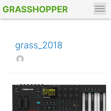
内
GRASSHOPPER
容
を
ス
キ
ッ
プ
grass_2018
Digitone：
Digitone
で
パ
タ