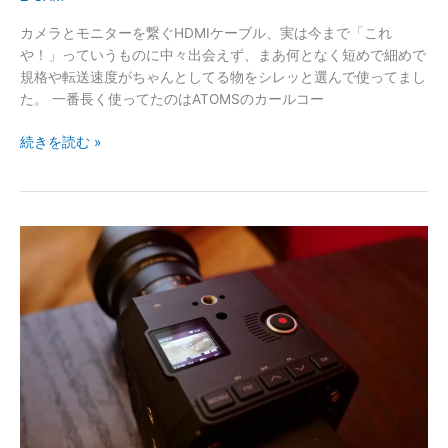
っ
た
カメラとモニターを繋ぐHDMIケーブル、実は今まで「これ
や！」っていうものに中々出会えず、まあ何となく短めで細めで
規格や転送速度がちゃんとしてる物をシレッと選んで使ってまし
た。 一番長く使ってたのはATOMSのカールコー
続きを読む »
メ
ニ
ュ
ー
画
面
で
悩
む