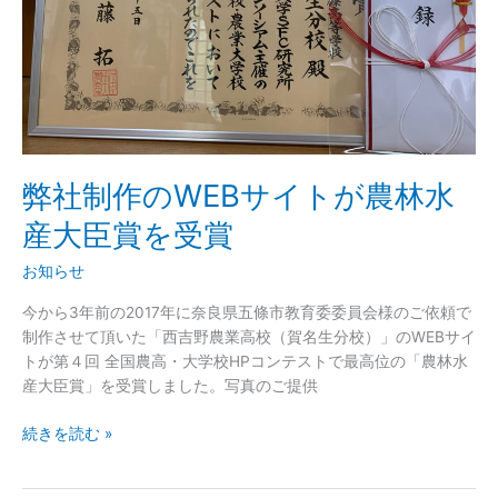
ト
が
農
林
水
産
大
弊社制作のWEBサイトが農林水
臣
賞
産大臣賞を受賞
を
受
お知らせ
賞
今から3年前の2017年に奈良県五條市教育委委員会様のご依頼で
制作させて頂いた「西吉野農業高校（賀名生分校）」のWEBサイ
トが第４回 全国農高・大学校HPコンテストで最高位の「農林水
産大臣賞」を受賞しました。写真のご提供
続きを読む »