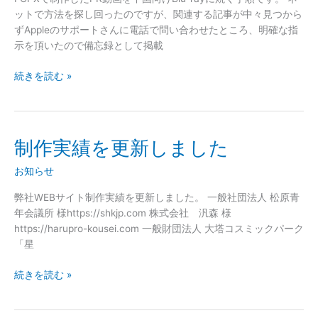
ットで方法を探し回ったのですが、関連する記事が中々見つから
ずAppleのサポートさんに電話で問い合わせたところ、明確な指
示を頂いたので備忘録として掲載
続きを読む »
制作実績を更新しました
制
作
お知らせ
実
績
弊社WEBサイト制作実績を更新しました。 一般社団法人 松原青
を
年会議所 様https://shkjp.com 株式会社 汎森 様
更
https://harupro-kousei.com 一般財団法人 大塔コスミックパーク
新
「星
し
ま
続きを読む »
し
た