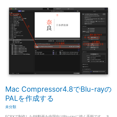
Mac
Compressor4.8
で
Blu-
ray
の
PAL
を
作
成
す
る
Mac Compressor4.8でBlu-rayの
PALを作成する
未分類
FCPXで制作したPR動画を中国向けBlu-rayに焼く手順です。 ネ