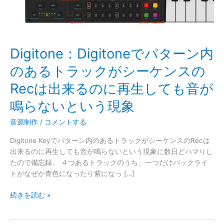
ー
ン
内
の
あ
Digitone：Digitoneでパターン内
る
のあるトラックがシーケンスの
ト
ラ
Recは出来るのに再生しても音が
ッ
ク
鳴らないという現象
が
シ
音源制作
/
コメントする
ー
Digitone Keyでパターン内のあるトラックがシーケンスのRecは
ケ
出来るのに再生しても音が鳴らないという現象に数日どハマりし
ン
たので備忘録。 ４つあるトラックのうち、一つだけバックライ
ス
トがなぜか青色になったり紫になっ […]
の
Rec
続きを読む »
は
出
来